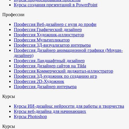
Курсы создания презентаций в PowerPoint
Профессии
Профессия Веб-дизайнер с нуля до профи
Профессия Графический дизайнер
Профессия Художник-иллюстратор
Профессия Мультипликатор
Профессия 3Д-визуализатор интерьера
Профессия Дизайнер анимационной графики (Моушн-
дизайнер)
Профессия Ландшафтный дизайнер
Профессия Дизайнер сайтов на Tilda
Профессия Коммерческий диджитал-иллюстратор
Профессия 3Д-художник по созданию игр
Профессия 2D-Художник
Профессия Дизайнер интерьера
Курсы
Курсы ИИ-дизайна: нейросети для работы и творчества
Курсы веб-дизайна для начинающих
Курсы Photoshop
Курсы