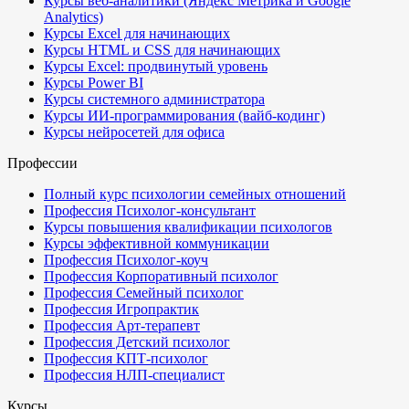
Курсы веб-аналитики (Яндекс Метрика и Google
Analytics)
Курсы Excel для начинающих
Курсы HTML и CSS для начинающих
Курсы Excel: продвинутый уровень
Курсы Power BI
Курсы системного администратора
Курсы ИИ-программирования (вайб-кодинг)
Курсы нейросетей для офиса
Профессии
Полный курс психологии семейных отношений
Профессия Психолог-консультант
Курсы повышения квалификации психологов
Курсы эффективной коммуникации
Профессия Психолог-коуч
Профессия Корпоративный психолог
Профессия Семейный психолог
Профессия Игропрактик
Профессия Арт-терапевт
Профессия Детский психолог
Профессия КПТ-психолог
Профессия НЛП-специалист
Курсы