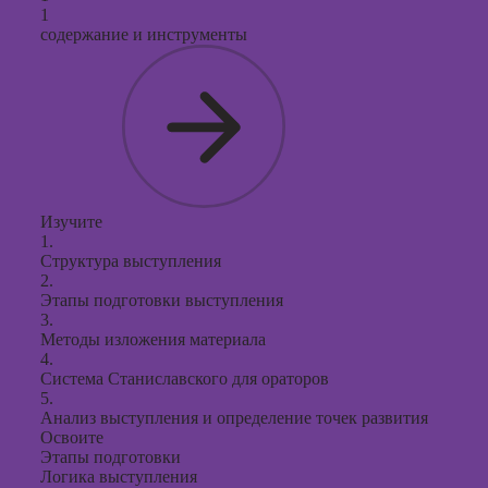
продви
1
социал
содержание и инструменты
сетях
Курсы
таргети
реклам
Курсы
продюс
проекто
Изучите
1.
Курсы с
Структура выступления
презент
2.
PowerPo
Этапы подготовки выступления
3.
Методы изложения материала
4.
Система Станиславского для ораторов
5.
Анализ выступления и определение точек развития
Освоите
Этапы подготовки
Логика выступления