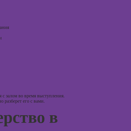
психол
Курсы дизайна
интерфейсов
Курсы
диагно
Курсы Autodesk
погран
ания
AutoCAD
расстр
и
Курсы
Курсы 
Блендера
психол
(Blender 3D)
Курсы 
Курсы
консул
рисования в
Photoshop
Курсы
эмоцио
Курсы создания
интелл
2Д-персонажей
в Adobe
 с залом во время выступления.
Курсы
Photoshop
 разберет его с вами.
эриксо
гипноз
ерство в
Курсы ArchiCad
для дизайнеров
Курсы
интерьера
метафо