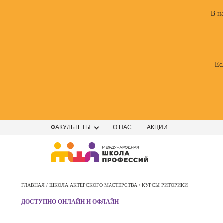
В н
Ес
ФАКУЛЬТЕТЫ
О НАС
АКЦИИ
Профе
Школа маркетинга и рекламы
Профес
ГЛАВНАЯ /
ШКОЛА АКТЕРСКОГО МАСТЕРСТВА /
КУРСЫ РИТОРИКИ
Школа дизайна
Специал
ДОСТУПНО ОНЛАЙН И ОФЛАЙН
поисков
Школа нейросетей и
оптими