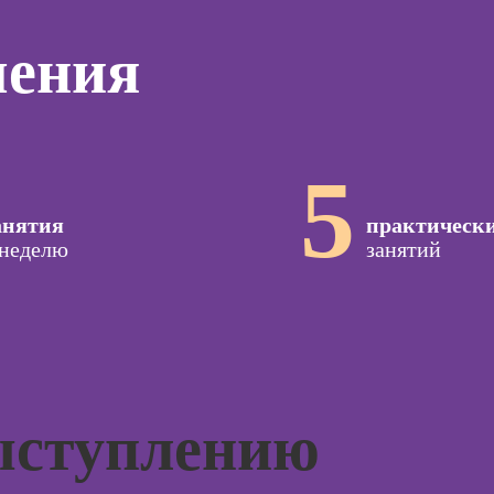
дизайнер
программирования
тинга
Профе
(вайб-кодинг)
чения
Профессия
Игропр
о
Дизайнер
Курсы нейросетей
ию
Профес
сайтов на Tilda
для офиса
а
терапе
Профессия
о
Профе
Коммерческий
5
ой
Детски
диджитал-
зации
иллюстратор
Профе
seo-
анятия
практическ
психол
жение
Профессия 3Д-
 неделю
занятий
художник по
Профе
созданию игр
специа
оздания
вижения
Профессия 2D-
а Tilda
Художник
Курс
Профессия
тной
Дизайнер
ыступлению
ы
интерьера
Курсы 
Курсы 