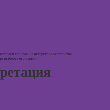
рисова
Курсы
профа
Курсы 
ориент
терапи
Курсы
психос
ством и приёмы из актёрского мастерства.
 разберет его с вами.
претация