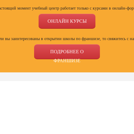
астоящий момент учебный центр работает только с курсами в онлайн-фор
ОНЛАЙН КУРСЫ
ли вы заинтересованы в открытии школы по франшизе, то свяжитесь с н
ПОДРОБНЕЕ О
ФРАНШИЗЕ
ссии
Профессии
Профессии
Проф
сия
Профессия
Профессия
Полный
ист по
Веб-дизайнер с
Специалист Excel
психол
ой
нуля до профи
семей
зации
отнош