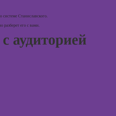
психол
векторная
консул
графика
о системе Станиславского.
Курсы
графического
 разберет его с вами.
дизайна
Курс
 с аудиторией
Курсы
Курсы
ландшафтного
практи
дизайна
психод
Курсы дизайна
Курсы
интерьера
игроте
психол
Курсы
игр
анимации
Курсы 
Курсы 3D-
психол
моделирования
менед
персон
Курсы по
монтажу в After
Курсы
Effects
продв