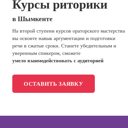
Курсы риторики
сайтов (
программирования
продви
сайтов)
Школа психологии
в Шымкенте
Профес
Интерне
На второй ступени курсов ораторского мастерства
Школа актерского мастерства
маркето
вы освоите навык аргументации и подготовки
Профес
Школа бизнеса и управления
речи в сжатые сроки. Станете убедительным и
Менедж
уверенным спикером, сможете
маркети
Фотошкола
умело взаимодействовать с аудиторией
социал
сетях (
менедж
Школа медиа
ОСТАВИТЬ ЗАЯВКУ
Профес
Специал
таргети
Онлайн-обучение
Курсы