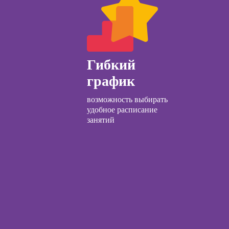
ачинающих
Курсы по
психологии
заработку на Ozon
ений
и Wildberries для
ны и
предпринимателей
ны
Гибкий
детской
график
огии для
лей
возможность выбирать
ческий
удобное расписание
ЛП
занятий
общения с
и
ческой
огии:
менные
ды