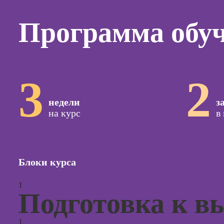
Курсы
копирай
Программа обу
Курсы п
создан
контент
Курсы п
3
2
поисков
оптими
сайтов (
недели
з
продви
на курс
в
сайтов)
Курсы с
и прод
сайтов н
Блоки курса
Курсы
1
контекс
Подготовка к в
реклам
Курсы
1