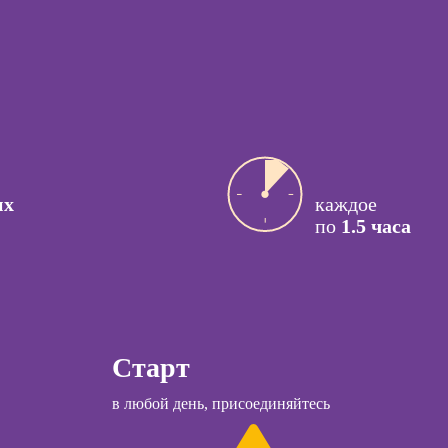
процессами
ссия
Курсы
актик
управляющего
рестораном
сия Арт-
вт
Курсы менеджера
Wildberries
ссия
й психолог
Курсы менеджера
Ozon
ссия КПТ-
их
каждое
ог
по
1.5 часа
Курсы управления
отделом продаж
ссия НЛП-
лист
Курсы продаж для
начинающих
Курсы техник
ы
продаж
Старт
Курсы по
коучинга
в любой день, присоединяйтесь
открытию бизнеса
психологии
с нуля