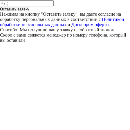
Оставить заявку
Нажимая на кнопку "
Оставить заявку
", вы даете согласие на
обработку персональных данных в соответствии с
Политикой
обработки персональных данных
и
Договором оферты
Спасибо! Мы получили вашу заявку на обратный звонок
Скоро с вами свяжется менеджер по номеру телефона, который
вы оставили
Внимание!
В выбранном вами городе
на данный момент нет учебного
центра
.
Обучение по курсу проходит в
онлайн-формате
— вы сможете
пройти программу дистанционно с доступом к урокам,
материалам и поддержкой наставника.
Оставьте заявку и мы проконсультируем вас по процессу
онлайн-обучения
ПРОДОЛЖИТЬ