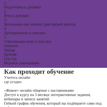
1.
Подготовка к дубляжу
2.
Речь в дубляже
3.
Интонация как элемент дикторской работы
4.
Дублирование и липсинг
5.
Озвучивание книг и ток-шоу
Освоите
Закадр
Дубляж
Гур-гур
Игровое озвучивание
Как проходит обучение
Учитесь
онлайн
где угодно
«Живое» онлайн общение с наставниками
Доступ к курсу на 3 месяца: интерактивные задания,
вебинары и записи занятий
Гибкий график обучения, который вы подбираете сами под