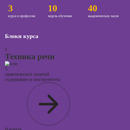
3
10
40
Курсы
копирайтинга
курса в профессии
недель обучения
академических часов
Курсы по
созданию
Блоки курса
контента
Курсы по
1
поисковой
Техника речи
оптимизации
сайтов (seo-
5
продвижение
практических занятий
сайтов)
содержание и инструменты
Курсы создания
и продвижения
сайтов на Tilda
Курсы
контекстной
рекламы
Изучите