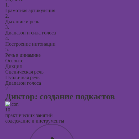
Курсы
1.
продвижения в
Грамотная артикуляция
социальных
2.
сетях
Дыхание и речь
3.
Курсы
Диапазон и сила голоса
таргетированной
4.
Построение интонации
рекламы
5.
Речь в динамике
Курсы
Освоите
продюсирования
Дикция
проектов
Сценическая речь
Публичная речь
Курсы создания
Диапазон голоса
презентаций в
2
PowerPoint
Диктор: создание подкастов
10
практических занятий
содержание и инструменты