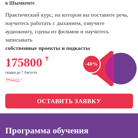
в Шымкенте
оптимизации
сайтов (seo-
Школа нейросетей и
Практический курс, на котором вы поставите речь,
продвижение
программирования
сайтов)
научитесь работать с дыханием, озвучите
аудиокнигу, сцены из фильмов и научитесь
Школа психологии
Профессия
записывать
Интернет-
маркетолог
собственные проекты и подкасты
Школа актерского
мастерства
Профессия
175800
₸
Менеджер по
-40%
маркетингу в
Школа бизнеса и
скидка до 7 Августа
социальных
управления
293000
₸
сетях (SMM-
менеджер)
Фотошкола
Профессия
ОСТАВИТЬ ЗАЯВКУ
Специалист по
Школа медиа
таргетингу
Программа обучения
Курсы
Онлайн-обучение