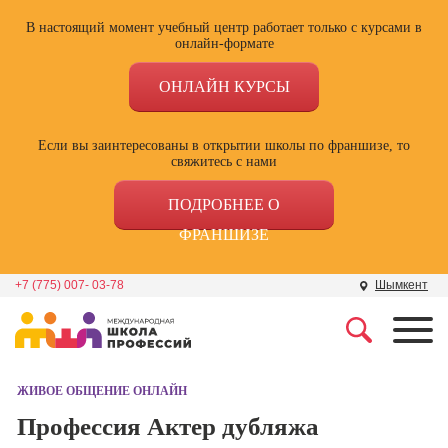
В настоящий момент учебный центр работает только с курсами в
онлайн-формате
ОНЛАЙН КУРСЫ
Если вы заинтересованы в открытии школы по франшизе, то
свяжитесь с нами
ПОДРОБНЕЕ О
ФРАНШИЗЕ
+7 (775) 007- 03-78
Шымкент
Профессии
Школа маркетинга и
рекламы
ЖИВОЕ ОБЩЕНИЕ ОНЛАЙН
Профессия
Специалист по
Профессия Актер дубляжа
Школа дизайна
поисковой