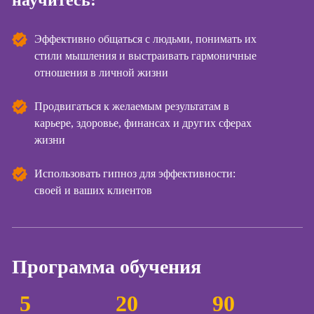
научитесь:
Курсы
копирайтинга
Эффективно общаться с людьми, понимать их
стили мышления и выстраивать гармоничные
Курсы по
отношения в личной жизни
созданию
контента
Продвигаться к желаемым результатам в
Курсы по
карьере, здоровье, финансах и других сферах
поисковой
жизни
оптимизации
сайтов (seo-
продвижение
Использовать гипноз для эффективности:
сайтов)
своей и ваших клиентов
Курсы создания
и продвижения
сайтов на Tilda
Программа обучения
Курсы
контекстной
рекламы
5
20
90