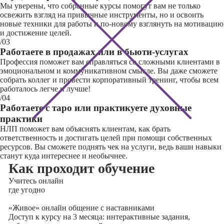
Мы уверены, что собранные курсы помогут вам не только
освежить взгляд на привычные инструменты, но и освоить
новые техники для работы и по-новому взглянуть на мотивацию
и достижение целей.
/03
Работаете в продажах или в бьюти-услугах
Профессия поможет вам справляться со сложными клиентами в
эмоциональном и коммуникативном смысле. Вы даже сможете
собрать коллег и провести корпоративный тренинг, чтобы всем
работалось легче и лучше!
/04
Работаете с таро или практикуете духовные
практики
НЛП поможет вам объяснять клиентам, как брать
ответственность и достигать целей при помощи собственных
ресурсов. Вы сможете поднять чек на услуги, ведь ваши навыки
станут куда интереснее и необычнее.
Как проходит обучение
Учитесь
онлайн
где угодно
«Живое» онлайн общение с наставниками
Доступ к курсу на 3 месяца: интерактивные задания,