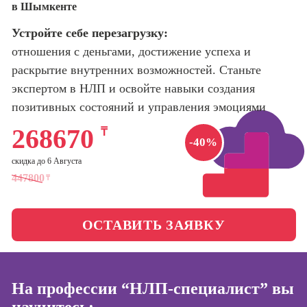
в Шымкенте
оптимизации
сайтов (seo-
Школа нейросетей и
Устройте себе перезагрузку:
продвижение
программирования
сайтов)
отношения с деньгами, достижение успеха и
раскрытие внутренних возможностей. Станьте
Школа психологии
Профессия
экспертом в НЛП и освойте навыки создания
Интернет-
маркетолог
позитивных состояний и управления эмоциями
Школа актерского
мастерства
Профессия
268670
₸
Менеджер по
-40%
маркетингу в
Школа бизнеса и
скидка до 6 Августа
социальных
управления
447800
₸
сетях (SMM-
менеджер)
Фотошкола
Профессия
ОСТАВИТЬ ЗАЯВКУ
Специалист по
Школа медиа
таргетингу
На профессии “НЛП-специалист” вы
Курсы
Онлайн-обучение