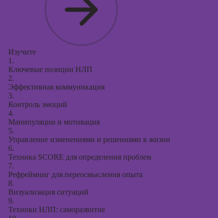
Изучите
1.
Ключевые позиции НЛП
2.
Эффективная коммуникация
3.
Контроль эмоций
4.
Манипуляции и мотивация
5.
Управление изменениями и решениями в жизни
6.
Техника SCORE для определения проблем
7.
Рефрейминг для переосмысления опыта
8.
Визуализация ситуаций
9.
Техники НЛП: саморазвитие