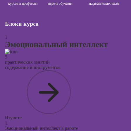
Курсы
курсов в профессии
недель обучения
академических часов
продвижения в
социальных
сетях
Блоки курса
Курсы
таргетированной
1
рекламы
Эмоциональный интеллект
Курсы
5
продюсирования
практических занятий
проектов
содержание и инструменты
Курсы создания
презентаций в
PowerPoint
Изучите
1.
Эмоциональный интеллект в работе