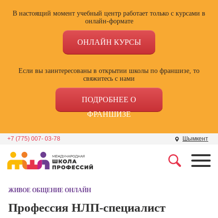
В настоящий момент учебный центр работает только с курсами в
онлайн-формате
ОНЛАЙН КУРСЫ
Если вы заинтересованы в открытии школы по франшизе, то
свяжитесь с нами
ПОДРОБНЕЕ О
ФРАНШИЗЕ
+7 (775) 007- 03-78
Шымкент
Профессии
Школа маркетинга и
рекламы
ЖИВОЕ ОБЩЕНИЕ ОНЛАЙН
Профессия
Специалист по
Профессия НЛП-специалист
Школа дизайна
поисковой