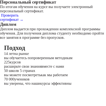
Персональный сертификат
По итогам обучения на курсе вы получаете электронный
персональный сертификат.
Проверить
сертификат →
Диплом
Диплом выдается при прохождении комплексной программы
обучения. Для получения диплома студенту необходимо пройти
все занятия в программе без пропусков.
Подход
14 лет
на рынке
вы обучаетесь по
проверенным методикам
225
курсов
расширьте свои знания
вместе с нами
50 школ
в 5 странах
вы можете посмотреть
как мы работаем
70 000
учеников
вы уверены, что наши
курсы эффективны