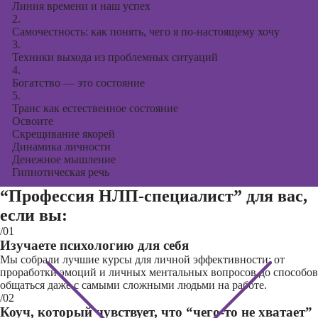
Линия времени и наш успех
2.
Самочестность: как понять, чего я по-настоящему хочу
3.
Техники выхода из проблемных ситуаций
4.
Богатство — это состояние
5.
Транс как естественное состояние
Освоите
Скрещивание якорей
Динамика личности
Денежное мышление
Гипнотическая речь
“Профессия НЛП-специалист”
для вас,
если вы:
/01
Изучаете психологию для себя
Мы собрали лучшие курсы для личной эффективности: от
проработки эмоций и личных ментальных вопросов до способов
общаться даже с самыми сложными людьми на работе.
/02
Коуч, который чувствует, что “чего-то не хватает”