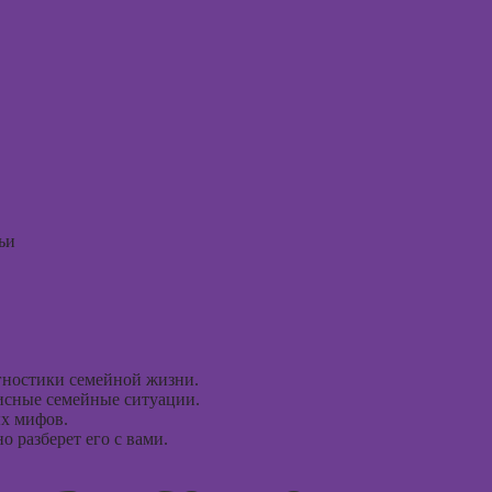
психол
Курсы дизайна
интерфейсов
Курсы
диагно
Курсы Autodesk
погран
AutoCAD
расстр
Курсы
Курсы 
Блендера
психол
(Blender 3D)
Курсы 
Курсы
ьи
консул
рисования в
Photoshop
Курсы
эмоцио
Курсы создания
интелл
2Д-персонажей
в Adobe
Курсы
Photoshop
гностики семейной жизни.
эриксо
зисные семейные ситуации.
гипноз
Курсы ArchiCad
ых мифов.
 разберет его с вами.
для дизайнеров
Курсы
интерьера
метафо