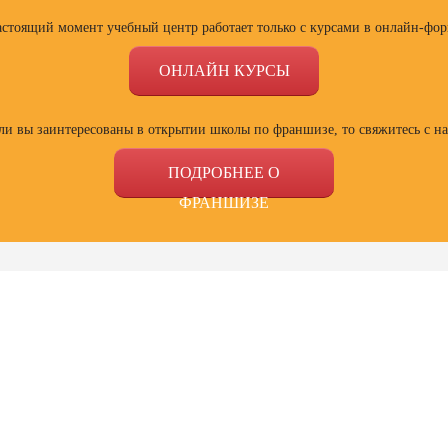
астоящий момент учебный центр работает только с курсами в онлайн-фор
ОНЛАЙН КУРСЫ
ли вы заинтересованы в открытии школы по франшизе, то свяжитесь с н
ПОДРОБНЕЕ О
ФРАНШИЗЕ
ссии
Профессии
Профессии
Проф
сия
Профессия
Профессия
Полный
ист по
Веб-дизайнер с
Специалист Excel
психол
ой
нуля до профи
семей
зации
отнош