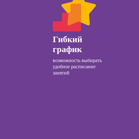
ачинающих
Курсы по
психологии
заработку на Ozon
ений
и Wildberries для
ны и
предпринимателей
ны
Гибкий
детской
график
огии для
лей
возможность выбирать
ческий
удобное расписание
ЛП
занятий
общения с
и
ческой
огии:
менные
ды