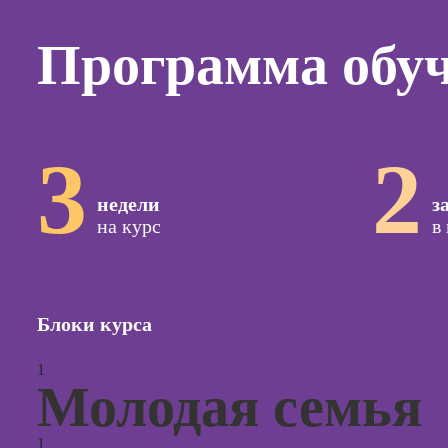
Курсы
копирай
Программа обу
Курсы п
создан
контент
Курсы п
3
2
поисков
оптими
сайтов (
недели
з
продви
на курс
в
сайтов)
Курсы с
и прод
сайтов н
Блоки курса
Курсы
1
контекс
Молодая семья
реклам
Курсы
1