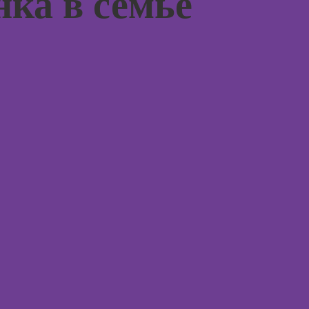
нка в семье
ассоци
Практикум:
карт
интерьерные
коллажи в
Курсы 
Adobe
Photoshop
Курсы 
терапи
Курсы
психол
подготовки
недвижимости к
Курсы 
продаже
нейроп
(хоумстейджинг)
и псих
Курсы 
тревог
паниче
атакам
Курсы
когнит
поведе
терапи
Курсы 