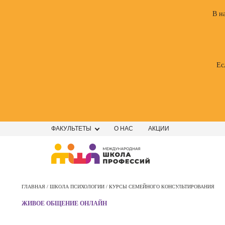
В н
Ес
ФАКУЛЬТЕТЫ
О НАС
АКЦИИ
Профе
Школа маркетинга и рекламы
Профес
ГЛАВНАЯ /
ШКОЛА ПСИХОЛОГИИ /
КУРСЫ СЕМЕЙНОГО КОНСУЛЬТИРОВАНИЯ
Школа дизайна
Специал
ЖИВОЕ ОБЩЕНИЕ ОНЛАЙН
поисков
Школа нейросетей и
оптими