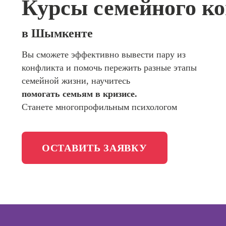
Курсы семейного к
сайтов (
программирования
продви
сайтов)
Школа психологии
в Шымкенте
Профес
Интерне
Вы сможете эффективно вывести пару из
Школа актерского мастерства
маркето
конфликта и помочь пережить разные этапы
Профес
Школа бизнеса и управления
семейной жизни, научитесь
Менедж
помогать семьям в кризисе.
маркети
Фотошкола
Станете многопрофильным психологом
социал
сетях (
менедж
Школа медиа
ОСТАВИТЬ ЗАЯВКУ
Профес
Специал
таргети
Онлайн-обучение
Курсы