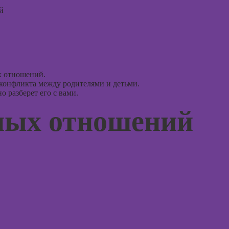
рисова
й
Курсы
профа
Курсы 
ориент
терапи
х отношений.
 конфликта между родителями и детьми.
Курсы
 разберет его с вами.
психос
ных отношений