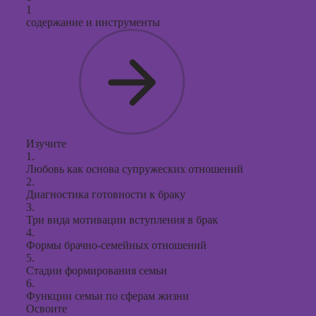
продви
1
социал
содержание и инструменты
сетях
Курсы
таргети
реклам
Курсы
продюс
проекто
Изучите
1.
Курсы с
Любовь как основа супружеских отношений
презент
2.
PowerPo
Диагностика готовности к браку
3.
Три вида мотивации вступления в брак
4.
Формы брачно-семейных отношений
5.
Стадии формирования семьи
6.
Функции семьи по сферам жизни
Освоите