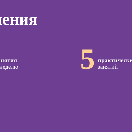
дизайнер
программирования
тинга
Профе
(вайб-кодинг)
чения
Профессия
Игропр
о
Дизайнер
Курсы нейросетей
ию
Профес
сайтов на Tilda
для офиса
а
терапе
Профессия
о
Профе
Коммерческий
5
ой
Детски
диджитал-
зации
иллюстратор
Профе
seo-
анятия
практическ
психол
жение
Профессия 3Д-
 неделю
занятий
художник по
Профе
созданию игр
специа
оздания
вижения
Профессия 2D-
а Tilda
Художник
Курс
Профессия
тной
Дизайнер
ы
интерьера
Курсы 
Курсы 