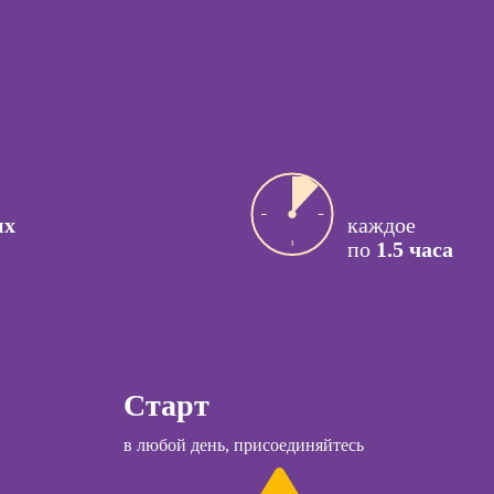
процессами
ссия
Курсы
актик
управляющего
рестораном
сия Арт-
вт
Курсы менеджера
Wildberries
ссия
й психолог
Курсы менеджера
Ozon
ссия КПТ-
их
каждое
ог
по
1.5 часа
Курсы управления
отделом продаж
ссия НЛП-
лист
Курсы продаж для
начинающих
Курсы техник
ы
продаж
Старт
Курсы по
коучинга
в любой день, присоединяйтесь
открытию бизнеса
психологии
с нуля