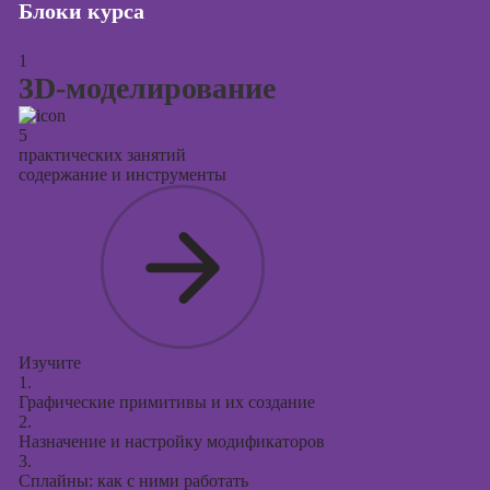
Курсы
Блоки курса
продвижения в
социальных
1
сетях
3D-моделирование
Курсы
таргетированной
5
практических занятий
рекламы
содержание и инструменты
Курсы
продюсирования
проектов
Курсы создания
презентаций в
PowerPoint
Изучите
1.
Графические примитивы и их создание
2.
Назначение и настройку модификаторов
3.
Сплайны: как с ними работать