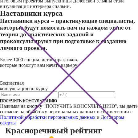
Итоговым проектом выпускницы Далевской Ульяны стала
визуализация интерьера спальни.
Наставники курса
Наставники курса – практикующие специалисты,
которые будут помогать вам на каждом этапе от
теории до практических заданий и
проконсультируют при подготовке к созданию
личного проекта.
Более 1000 специалистов-практиков,
которые помогут вам начать карьеру
Бесплатная
консультация по курсу
ПОЛУЧИТЬ КОНСУЛЬТАЦИЮ
Нажимая на кнопку "
ПОЛУЧИТЬ КОНСУЛЬТАЦИЮ
", вы даете
согласие на обработку персональных данных в соответствии с
Политикой обработки персональных данных
и
Договором
оферты
Красноречивый
рейтинг