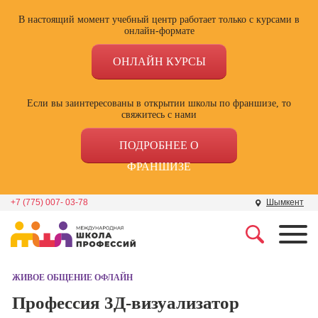
В настоящий момент учебный центр работает только с курсами в
онлайн-формате
ОНЛАЙН КУРСЫ
Если вы заинтересованы в открытии школы по франшизе, то
свяжитесь с нами
ПОДРОБНЕЕ О
ФРАНШИЗЕ
+7 (775) 007- 03-78
Шымкент
Профессии
Школа маркетинга и
рекламы
ЖИВОЕ ОБЩЕНИЕ ОФЛАЙН
Профессия
Специалист по
Профессия 3Д-визуализатор
Школа дизайна
поисковой