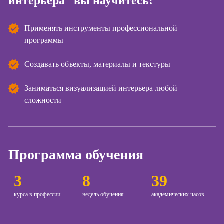
интерьера” вы научитесь:
Курсы
копирайтинга
Применять инструменты профессиональной
программы
Курсы по
созданию
Создавать объекты, материалы и текстуры
контента
Курсы по
Заниматься визуализацией интерьера любой
поисковой
сложности
оптимизации
сайтов (seo-
продвижение
сайтов)
Программа обучения
Курсы создания
и продвижения
сайтов на Tilda
3
8
39
Курсы
курса в профессии
недель обучения
академических часов
контекстной
рекламы