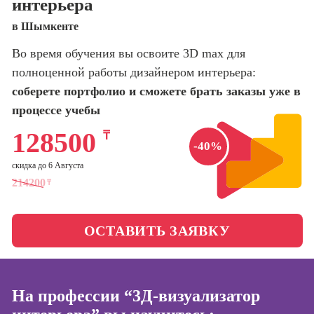
интерьера
оптимизации
сайтов (seo-
Школа нейросетей и
в Шымкенте
продвижение
программирования
сайтов)
Во время обучения вы освоите 3D max для
полноценной работы дизайнером интерьера:
Школа психологии
Профессия
Интернет-
соберете портфолио и сможете брать заказы уже в
маркетолог
процессе учебы
Школа актерского
мастерства
Профессия
128500
₸
Менеджер по
-40%
маркетингу в
Школа бизнеса и
скидка до 6 Августа
социальных
управления
214200
сетях (SMM-
₸
менеджер)
Фотошкола
Профессия
ОСТАВИТЬ ЗАЯВКУ
Специалист по
Школа медиа
таргетингу
На профессии “3Д-визуализатор
Курсы
Онлайн-обучение