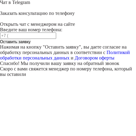
Чат в Telegram
Заказать консультацию по телефону
Открыть чат с менеджером на сайте
Введите ваш номер телефона:
Оставить заявку
Нажимая на кнопку "
Оставить заявку
", вы даете согласие на
обработку персональных данных в соответствии с
Политикой
обработки персональных данных
и
Договором оферты
Спасибо! Мы получили вашу заявку на обратный звонок
Скоро с вами свяжется менеджер по номеру телефона, который
вы оставили
Внимание!
В выбранном вами городе
на данный момент нет учебного
центра
.
Обучение по курсу проходит в
онлайн-формате
— вы сможете
пройти программу дистанционно с доступом к урокам,
материалам и поддержкой наставника.
Оставьте заявку и мы проконсультируем вас по процессу